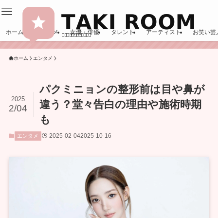
ホーム
エンタメ
女優・俳優
タレント
アーティスト
お笑い芸
ホーム
エンタメ
パクミニョンの整形前は目や鼻が
2025
違う？堂々告白の理由や施術時期
2/04
も
2025-02-04
2025-10-16
エンタメ