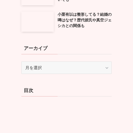
小栗有以は整形してる？結婚の
。
噂はなぜ？歴代彼氏や真空ジェ
シカとの関係も
アーカイブ
ア
ー
カ
イ
目次
ブ