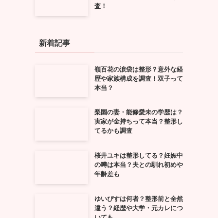
査！
新着記事
嶺百花の涙袋は整形？意外な経
歴や家族構成を調査！双子って
本当？
梨園の妻・能條愛未の学歴は？
実家が金持ちって本当？整形し
てるかも調査
桜井ユキは整形してる？妊娠中
の噂は本当？夫との馴れ初めや
年齢差も
ゆいぴすは何者？整形前と全然
違う？経歴や大学・元カレにつ
いても