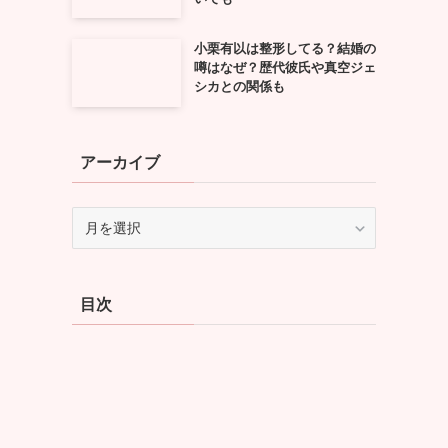
小栗有以は整形してる？結婚の
噂はなぜ？歴代彼氏や真空ジェ
シカとの関係も
アーカイブ
ア
ー
カ
イ
目次
ブ