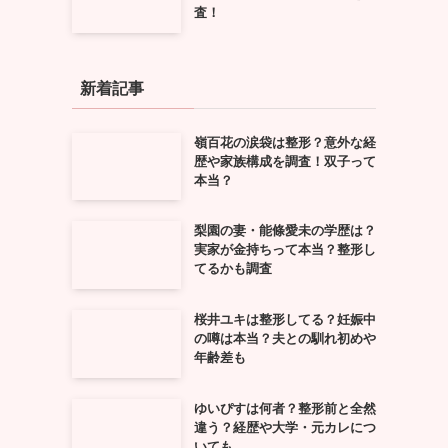
査！
新着記事
嶺百花の涙袋は整形？意外な経
歴や家族構成を調査！双子って
本当？
梨園の妻・能條愛未の学歴は？
実家が金持ちって本当？整形し
てるかも調査
桜井ユキは整形してる？妊娠中
の噂は本当？夫との馴れ初めや
年齢差も
ゆいぴすは何者？整形前と全然
違う？経歴や大学・元カレにつ
いても