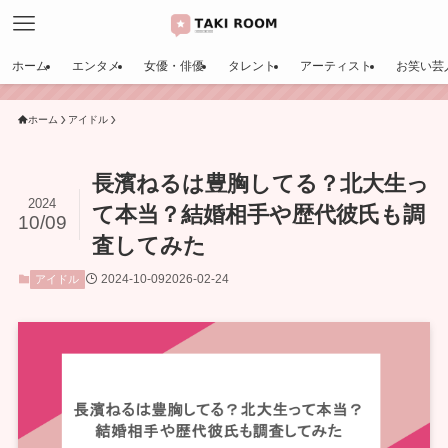
ホーム
エンタメ
女優・俳優
タレント
アーティスト
お笑い芸
ホーム
アイドル
長濱ねるは豊胸してる？北大生っ
2024
て本当？結婚相手や歴代彼氏も調
10/09
査してみた
2024-10-09
2026-02-24
アイドル