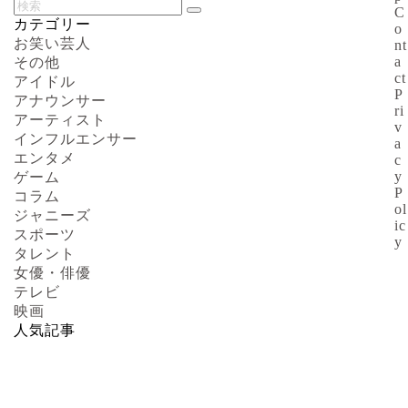
C
カテゴリー
o
お笑い芸人
nt
a
その他
ct
アイドル
P
アナウンサー
ri
アーティスト
v
インフルエンサー
a
エンタメ
c
y
ゲーム
P
コラム
ol
ジャニーズ
ic
スポーツ
y
タレント
女優・俳優
テレビ
映画
人気記事