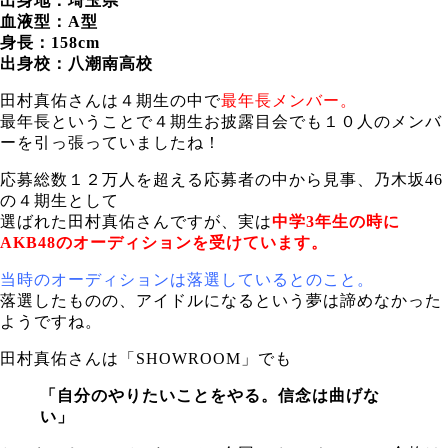
出身地：埼玉県
血液型：A型
身長：158cm
出身校：八潮南高校
田村真佑さんは４期生の中で
最年長メンバー。
最年長ということで４期生お披露目会でも１０人のメンバ
ーを引っ張っていましたね！
応募総数１２万人を超える応募者の中から見事、乃木坂46
の４期生として
選ばれた田村真佑さんですが、実は
中学3年生の時に
AKB48のオーディションを受けています。
当時のオーディションは落選しているとのこと。
落選したものの、アイドルになるという夢は諦めなかった
ようですね。
田村真佑さんは「SHOWROOM」でも
「自分のやりたいことをやる。信念は曲げな
い」