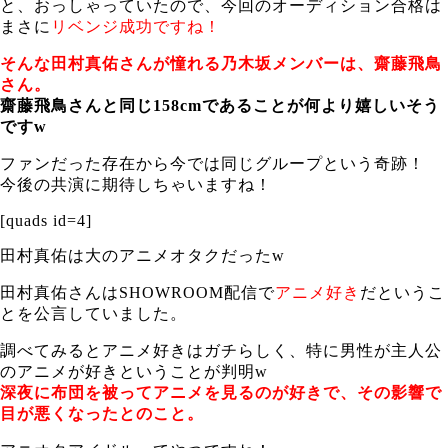
と、おっしゃっていたので、今回のオーディション合格は
まさに
リベンジ成功ですね！
そんな田村真佑さんが憧れる乃木坂メンバーは、齋藤飛鳥
さん。
齋藤飛鳥さんと同じ158cmであることが何より嬉しいそう
ですw
ファンだった存在から今では同じグループという奇跡！
今後の共演に期待しちゃいますね！
[quads id=4]
田村真佑は大のアニメオタクだったw
田村真佑さんはSHOWROOM配信で
アニメ好き
だというこ
とを公言していました。
調べてみるとアニメ好きはガチらしく、特に男性が主人公
のアニメが好きということが判明w
深夜に布団を被ってアニメを見るのが好きで、その影響で
目が悪くなったとのこと。