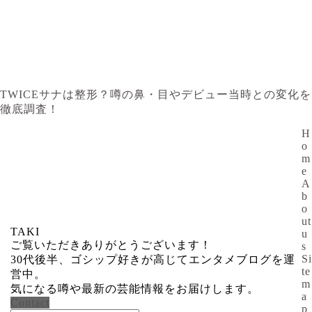
TWICEサナは整形？噂の鼻・目やデビュー当時との変化を
徹底調査！
H
o
m
e
A
b
o
ut
TAKI
u
ご覧いただきありがとうございます！
s
Si
30代後半、ゴシップ好きが高じてエンタメブログを運
te
営中。
m
気になる噂や最新の芸能情報をお届けします。
a
Contact
p