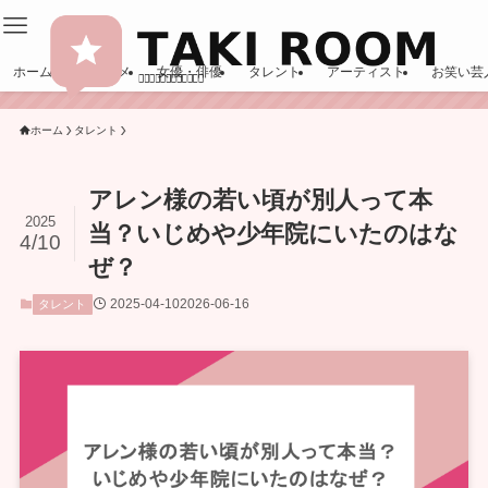
ホーム
エンタメ
女優・俳優
タレント
アーティスト
お笑い芸
ホーム
タレント
アレン様の若い頃が別人って本
2025
当？いじめや少年院にいたのはな
4/10
ぜ？
2025-04-10
2026-06-16
タレント