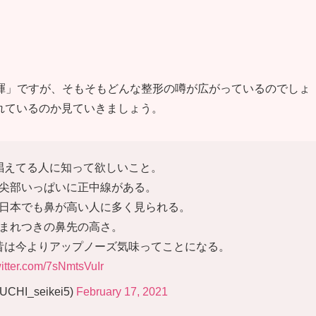
暉」ですが、そもそもどんな整形の噂が広がっているのでしょ
がされているのか見ていきましょう。
唱えてる人に知って欲しいこと。
尖部いっぱいに正中線がある。
日本でも鼻が高い人に多く見られる。
まれつきの鼻先の高さ。
昔は今よりアップノーズ気味ってことになる。
witter.com/7sNmtsVuIr
HI_seikei5)
February 17, 2021