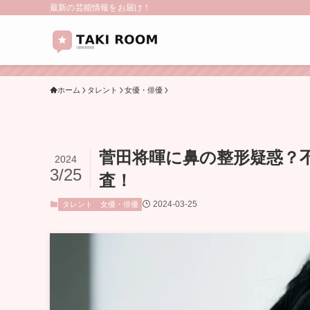
最新の芸能情報をお届け！
ホーム
タレント
女優・俳優
菅田将暉に鼻の整形疑惑？
2024
3/25
査！
2024-03-25
タレント
女優・俳優