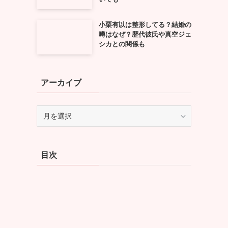
小栗有以は整形してる？結婚の
噂はなぜ？歴代彼氏や真空ジェ
シカとの関係も
アーカイブ
ア
ー
カ
イ
目次
ブ