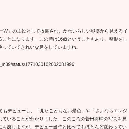
ダーW」の主役として抜擢され、かわいらしい容姿から見えるイ
ることになります。この時は16歳ということもあり、整形をし
通っていてきれいな鼻をしていますね。
isai_m39/status/1771030102002081996
してもデビューし、「見たこともない景色」や「さよならエレジ
れていることが分かりました。このころの菅田将暉の写真を見
にも感じますが、デビュー当時と比べてもほとんど変わってい