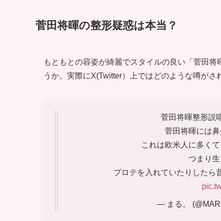
菅田将暉の整形疑惑は本当？
もともとの容姿が綺麗でスタイルの良い「菅田将
うか。実際にX(Twitter）上ではどのような噂
菅田将暉整形説
菅田将暉には鼻
これは欧米人に多くて
つまり生
プロテを入れていたりしたら
pic.t
— まる。 (@MARUC