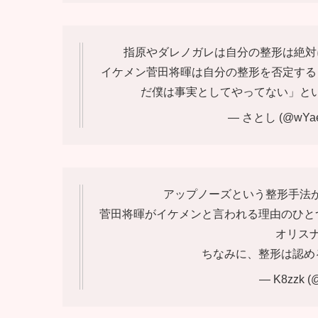
指原やダレノガレは自分の整形は絶対
イケメン菅田将暉は自分の整形を否定する
だ僕は事実としてやってない」と
— さとし (@wYae
アップノーズという整形手法
菅田将暉がイケメンと言われる理由のひと
オリス
ちなみに、整形は認め
— K8zzk (