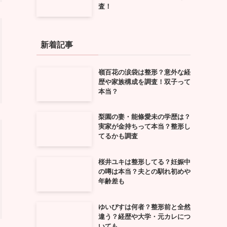
査！
新着記事
嶺百花の涙袋は整形？意外な経
歴や家族構成を調査！双子って
本当？
梨園の妻・能條愛未の学歴は？
実家が金持ちって本当？整形し
てるかも調査
桜井ユキは整形してる？妊娠中
の噂は本当？夫との馴れ初めや
年齢差も
ゆいぴすは何者？整形前と全然
違う？経歴や大学・元カレにつ
いても