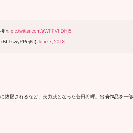
の接吻
pic.twitter.com/aWFFVhDHj5
BbLswyPPejNl)
June 7, 2018
な役に抜擢されるなど、実力派となった菅田将暉。出演作品を一部