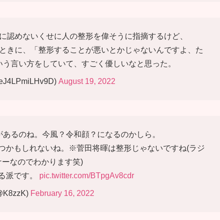
に認めないくせに人の整形を偉そうに指摘するけど、
ときに、「整形することが悪いとかじゃないんですよ、た
いう言い方をしていて、すごく優しいなと思った。
J4LPmiLHv9D)
August 19, 2022
があるのね。今風？令和顔？になるのかしら。
つかもしれないね。※菅田将暉は整形じゃないですね(ラジ
ナーなのでわかります笑)
る派です。
pic.twitter.com/BTpgAv8cdr
@K8zzK)
February 16, 2022