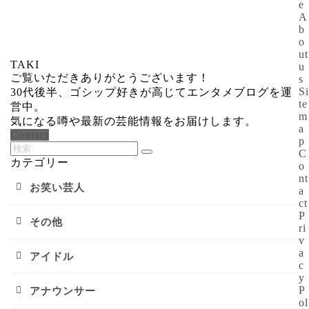
e
A
b
o
ut
TAKI
u
ご覧いただきありがとうございます！
s
Si
30代後半、ゴシップ好きが高じてエンタメブログを運
te
営中。
m
気になる噂や最新の芸能情報をお届けします。
a
Contact
p
C
カテゴリー
o
nt
お笑い芸人
a
ct
P
その他
ri
v
a
アイドル
c
y
P
アナウンサー
ol