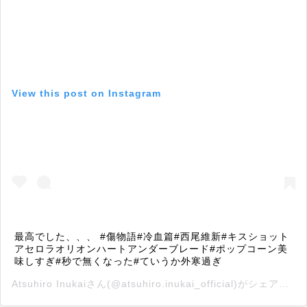
View this post on Instagram
最高でした、、、 #傷物語#冷血篇#西尾維新#キスショット
アセロラオリオンハートアンダーブレード#ポップコーン美
味しすぎ#秒で無くなった#ていうか外寒過ぎ
Atsuhiro Inukai
さん(@atsuhiro.inukai_official)がシェアした投稿 –