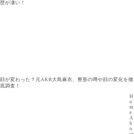
歴が凄い！
顔が変わった？元AKB大島麻衣、整形の噂や顔の変化を徹
底調査！
H
o
m
e
A
b
o
ut