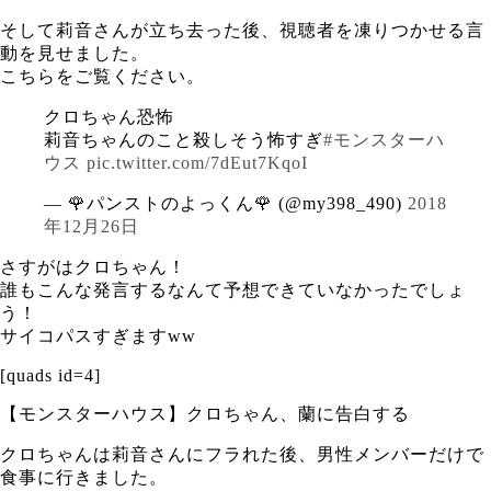
そして莉音さんが立ち去った後、視聴者を凍りつかせる言
動を見せました。
こちらをご覧ください。
クロちゃん恐怖
莉音ちゃんのこと殺しそう怖すぎ
#モンスターハ
ウス
pic.twitter.com/7dEut7KqoI
— 🌹パンストのよっくん🌹 (@my398_490)
2018
年12月26日
さすがはクロちゃん！
誰もこんな発言するなんて予想できていなかったでしょ
う！
サイコパスすぎますww
[quads id=4]
【モンスターハウス】クロちゃん、蘭に告白する
クロちゃんは莉音さんにフラれた後、男性メンバーだけで
食事に行きました。