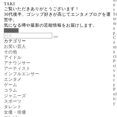
TAKI
u
ご覧いただきありがとうございます！
s
Si
30代後半、ゴシップ好きが高じてエンタメブログを運
te
営中。
m
気になる噂や最新の芸能情報をお届けします。
a
Contact
p
C
カテゴリー
o
お笑い芸人
nt
a
その他
ct
アイドル
P
アナウンサー
ri
アーティスト
v
インフルエンサー
a
エンタメ
c
y
ゲーム
P
コラム
ol
ジャニーズ
ic
スポーツ
y
タレント
女優・俳優