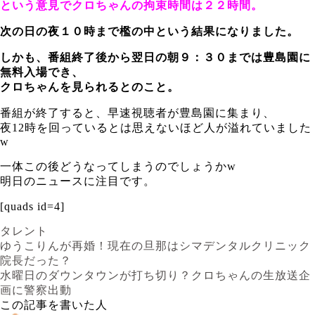
という意見でクロちゃんの拘束時間は２２時間。
次の日の夜１０時まで檻の中という結果になりました。
しかも、番組終了後から翌日の朝９：３０までは豊島園に
無料入場でき、
クロちゃんを見られるとのこと。
番組が終了すると、早速視聴者が豊島園に集まり、
夜12時を回っているとは思えないほど人が溢れていました
w
一体この後どうなってしまうのでしょうかw
明日のニュースに注目です。
[quads id=4]
タレント
ゆうこりんが再婚！現在の旦那はシマデンタルクリニック
院長だった？
水曜日のダウンタウンが打ち切り？クロちゃんの生放送企
画に警察出動
この記事を書いた人