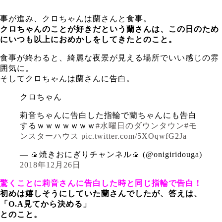
事が進み、クロちゃんは蘭さんと食事。
クロちゃんのことが好きだという蘭さんは、この日のため
にいつも以上におめかしをしてきたとのこと。
食事が終わると、綺麗な夜景が見える場所でいい感じの雰
囲気に。
そしてクロちゃんは蘭さんに告白。
クロちゃん
莉音ちゃんに告白した指輪で蘭ちゃんにも告白
するｗｗｗｗｗｗｗ
#水曜日のダウンタウン
#モ
ンスターハウス
pic.twitter.com/5XOqwfG2Ja
— 🍙焼きおにぎりチャンネル🍙 (@onigiridouga)
2018年12月26日
驚くことに莉音さんに告白した時と同じ指輪で告白！
初めは嬉しそうにしていた蘭さんでしたが、答えは、
「O.A見てから決める」
とのこと。