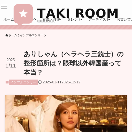
ホーム
エンタメ
女優・俳優
タレント
アーティスト
お笑い芸
ホーム
インフルエンサー
ありしゃん（ヘラヘラ三銃士）の
2025
整形箇所は？眼球以外韓国産って
1/11
本当？
2025-01-11
2025-12-12
インフルエンサー