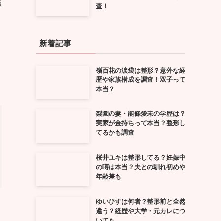
結
査！
新着記事
嶺百花の涙袋は整形？意外な経
歴や家族構成を調査！双子って
本当？
梨園の妻・能條愛未の学歴は？
実家が金持ちって本当？整形し
てるかも調査
桜井ユキは整形してる？妊娠中
の噂は本当？夫との馴れ初めや
年齢差も
ゆいぴすは何者？整形前と全然
違う？経歴や大学・元カレにつ
いても