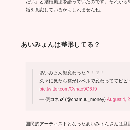
たい」と結婚願望を語っていたのです。それから約
婚を意識しているかもしれませんね。
あいみょんは整形してる？
あいみょん顔変わった？！？！
久々に見たら整形レベルで変わっててビビ
pic.twitter.com/Gvhao9C6J9
— 便コネ🍆 (@chamuu_money)
August 4, 
国民的アーティストとなったあいみょんさんは旦