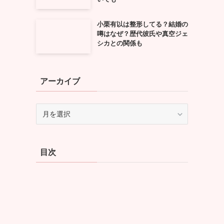
小栗有以は整形してる？結婚の
噂はなぜ？歴代彼氏や真空ジェ
シカとの関係も
アーカイブ
ア
ー
カ
イ
目次
ブ