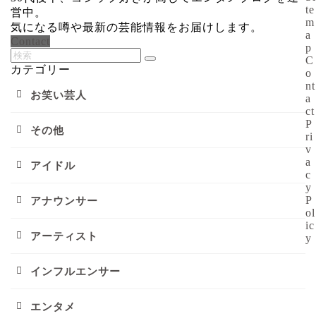
te
営中。
m
気になる噂や最新の芸能情報をお届けします。
a
Contact
p
C
カテゴリー
o
nt
お笑い芸人
a
ct
P
その他
ri
v
a
アイドル
c
y
P
アナウンサー
ol
ic
アーティスト
y
インフルエンサー
エンタメ