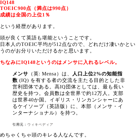
IQ148
TOEIC900点（満点は990点）
成績は全国の上位1％
という経歴があります。
頭が良くて英語も堪能ということです。
日本人のTOEIC平均が512点なので、どれだけ凄いかとい
うのがお分りいただけるかと思います。
ちなみにIQ148というのはメンサに入れるレベル。
メンサ
（英:
Mensa
）は、
人口上位2%の知能指
数
(
IQ
) を有する者の交流を主たる目的とした非
営利団体である。高IQ団体としては、最も長い
歴史を持つ。会員数は全世界で約12万人。支部
は世界40か国。イギリス・リンカンシャーにあ
る
ケイソープ
（英語版）
に、本部（メンサ・イ
ンターナショナル）を持つ。
引用元：
ウィキペディア
めちゃくちゃ頭のキレる人なんです。