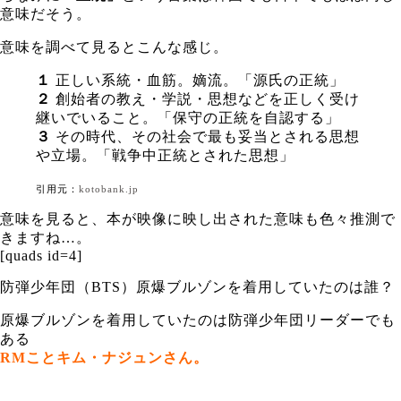
意味だそう。
意味を調べて見るとこんな感じ。
１
正しい系統・血筋。嫡流。「源氏の正統」
２
創始者の教え・学説・思想などを正しく受け
継いでいること。「保守の正統を自認する」
３
その時代、その社会で最も妥当とされる思想
や立場。「戦争中正統とされた思想」
引用元：
kotobank.jp
意味を見ると、本が映像に映し出された意味も色々推測で
きますね…。
[quads id=4]
防弾少年団（BTS）原爆ブルゾンを着用していたのは誰？
原爆ブルゾンを着用していたのは防弾少年団リーダーでも
ある
RMことキム・ナジュンさん。