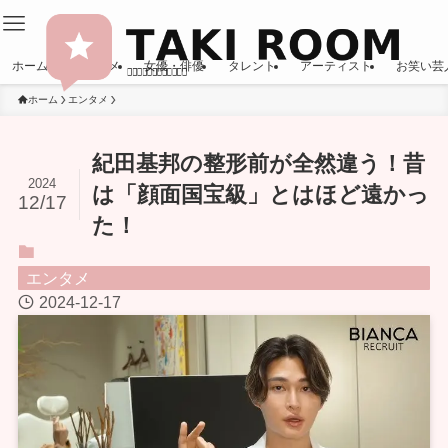
ホーム
エンタメ
女優・俳優
タレント
アーティスト
お笑い芸
ホーム
エンタメ
紀田基邦の整形前が全然違う！昔
2024
は「顔面国宝級」とはほど遠かっ
12/17
た！
エンタメ
2024-12-17