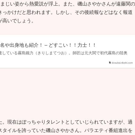
睦まじい姿から熱愛説が浮上。また、磯山さやかさんが遠藤関
きっかけだと思われます。しかし、その後続報などはなく報道
が高いでしょう。
名や出身地も紹介！ – どすこい！！力士！！
まで到達している霧島鐵力（きりしまてつお）。師匠は元大関で初代霧島の陸奥
dosukoi-rikishi.com
た。現在はぽっちゃりタレントとしていじられていますが、過
スタイルを誇っていた磯山さやかさん。バラエティ番組進出を