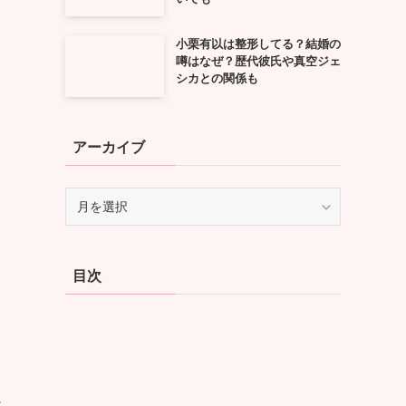
小栗有以は整形してる？結婚の
噂はなぜ？歴代彼氏や真空ジェ
シカとの関係も
アーカイブ
ア
ー
て
カ
イ
目次
ブ
け