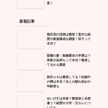
査！
新着記事
嶺百花の涙袋は整形？意外な経
歴や家族構成を調査！双子って
本当？
梨園の妻・能條愛未の学歴は？
実家が金持ちって本当？整形し
てるかも調査
桜井ユキは整形してる？妊娠中
の噂は本当？夫との馴れ初めや
年齢差も
ゆいぴすは何者？整形前と全然
違う？経歴や大学・元カレにつ
いても