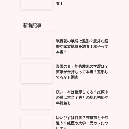
査！
新着記事
嶺百花の涙袋は整形？意外な経
歴や家族構成を調査！双子って
本当？
梨園の妻・能條愛未の学歴は？
実家が金持ちって本当？整形し
てるかも調査
桜井ユキは整形してる？妊娠中
の噂は本当？夫との馴れ初めや
年齢差も
ゆいぴすは何者？整形前と全然
も
違う？経歴や大学・元カレにつ
いても