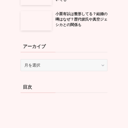
小栗有以は整形してる？結婚の
噂はなぜ？歴代彼氏や真空ジェ
シカとの関係も
アーカイブ
ア
ー
カ
イ
目次
ブ