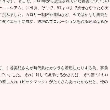
うです。そこで、2001年から放送されていた容姿についての
ーコロシアム』に出演。そこで、51キロまで痩せなかったら実
に挑みました。カロリー制限や運動など、今ではかなり無茶と
にダイエットに成功。抜群のプロポーションを誇る綾瀬はるか
。
て、中谷美紀さんが時代劇はカツラを着用したりする為、事前
れていました。それに対して綾瀬はるかさんは、その倍の4キロ
の差し入れ（ビックマック）がたくさんあったからだと、他の