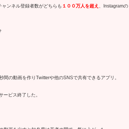
ubeチャンネル登録者数がどちらも
１００万人を超え
、Instagramの
？
６秒間の動画を作りTwitterや他のSNSで共有できるアプリ。
はサービス終了した。