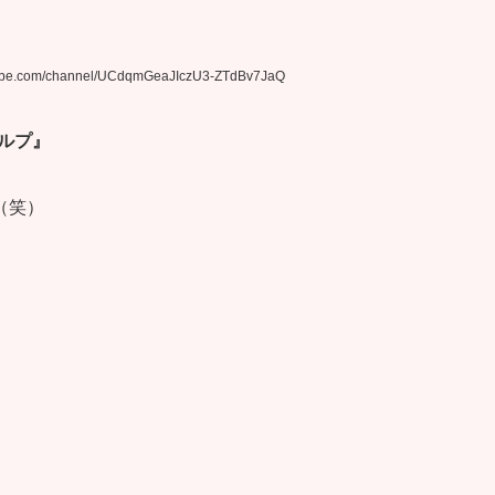
l/UCdqmGeaJIczU3-ZTdBv7JaQ
ルプ』
（笑）