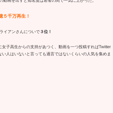
INEの動画を出すと知名度は若者の間で一気に上がった。
2億５千万再生！
ブライアンさんについで
３位！
子高生からの支持があつく、動画を一つ投稿すればTwitter
ない人はいないと言っても過言ではないくらいの人気を集めま