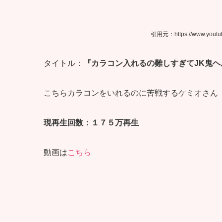
引用元：https://www.youtube.com/channe
タイトル：
『カラコン入れるの難しすぎて
JK
鬼ヘ
こちらカラコンをいれるのに苦戦するケミオさん
現再生回数：１７５万再生
動画は
こちら