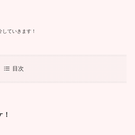
）
介していきます！
目次
ケ！