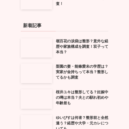
査！
新着記事
嶺百花の涙袋は整形？意外な経
歴や家族構成を調査！双子って
本当？
梨園の妻・能條愛未の学歴は？
実家が金持ちって本当？整形し
てるかも調査
桜井ユキは整形してる？妊娠中
の噂は本当？夫との馴れ初めや
年齢差も
ゆいぴすは何者？整形前と全然
違う？経歴や大学・元カレにつ
いても