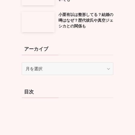
小栗有以は整形してる？結婚の
噂はなぜ？歴代彼氏や真空ジェ
シカとの関係も
アーカイブ
ア
ー
カ
イ
目次
ブ