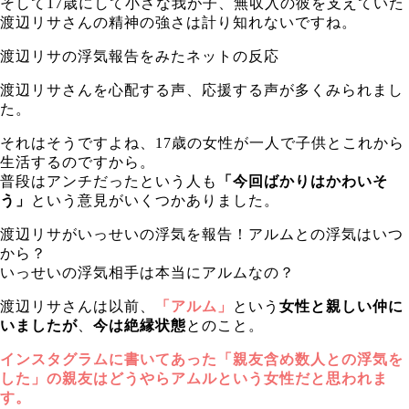
そして17歳にして小さな我が子、無収入の彼を支えていた
渡辺リサさんの精神の強さは計り知れないですね。
渡辺リサの浮気報告をみたネットの反応
渡辺リサさんを心配する声、応援する声が多くみられまし
た。
それはそうですよね、17歳の女性が一人で子供とこれから
生活するのですから。
普段はアンチだったという人も
「今回ばかりはかわいそ
う」
という意見がいくつかありました。
渡辺リサがいっせいの浮気を報告！アルムとの浮気はいつ
から？
いっせいの浮気相手は本当にアルムなの？
渡辺リサさんは以前、
「アルム」
という
女性と親しい仲に
いましたが
、
今は絶縁状態
とのこと。
インスタグラムに書いてあった「親友含め数人との浮気を
した」の親友はどうやらアムルという女性だと思われま
す。