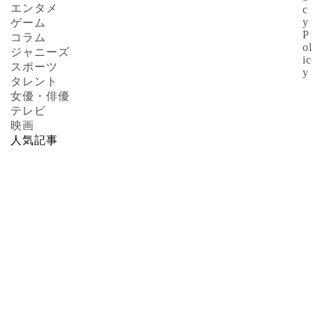
エンタメ
c
y
ゲーム
P
コラム
ol
ジャニーズ
ic
スポーツ
y
タレント
女優・俳優
テレビ
映画
人気記事