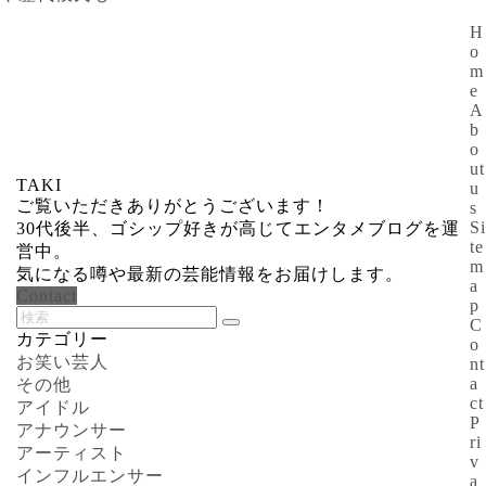
H
o
m
e
A
b
o
ut
TAKI
u
ご覧いただきありがとうございます！
s
Si
30代後半、ゴシップ好きが高じてエンタメブログを運
te
営中。
m
気になる噂や最新の芸能情報をお届けします。
a
Contact
p
C
カテゴリー
o
お笑い芸人
nt
a
その他
ct
アイドル
P
アナウンサー
ri
アーティスト
v
インフルエンサー
a