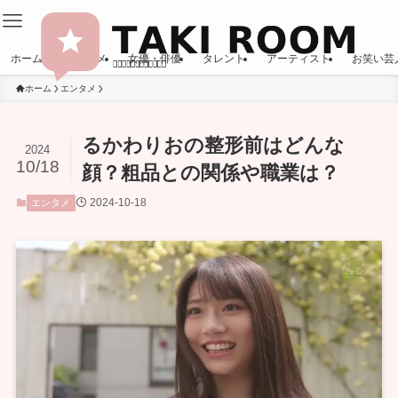
ホーム
エンタメ
女優・俳優
タレント
アーティスト
お笑い芸
ホーム
エンタメ
るかわりおの整形前はどんな
2024
10/18
顔？粗品との関係や職業は？
2024-10-18
エンタメ