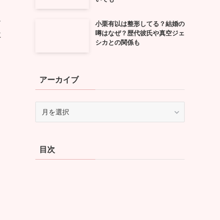
ル
小栗有以は整形してる？結婚の
噂はなぜ？歴代彼氏や真空ジェ
に
シカとの関係も
アーカイブ
ア
ー
カ
イ
目次
ブ