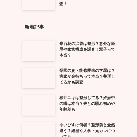
査！
新着記事
嶺百花の涙袋は整形？意外な経
歴や家族構成を調査！双子って
本当？
梨園の妻・能條愛未の学歴は？
実家が金持ちって本当？整形し
てるかも調査
も
桜井ユキは整形してる？妊娠中
の噂は本当？夫との馴れ初めや
年齢差も
ゆいぴすは何者？整形前と全然
違う？経歴や大学・元カレにつ
いても