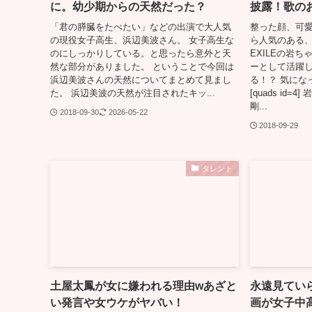
に。幼少期からの天然だった？
披露！歌の
「君の膵臓をたべたい」などの出演で大人気
整った顔、可
の現役女子高生、浜辺美波さん。 女子高生な
ら人気のある、 三代
のにしっかりしている。と思ったら意外と天
EXILEの岩
然な部分がありました。 ということで今回は
ーとして活躍
浜辺美波さんの天然についてまとめて見まし
る！？ 気にな
た。 浜辺美波の天然が注目されたキッ...
[quads id
剛...
2018-09-30
2026-05-22
2018-09-29
タレント
土屋太鳳が女に嫌われる理由wあざと
永遠見てい
い発言や女ウケがヤバい！
画が女子中