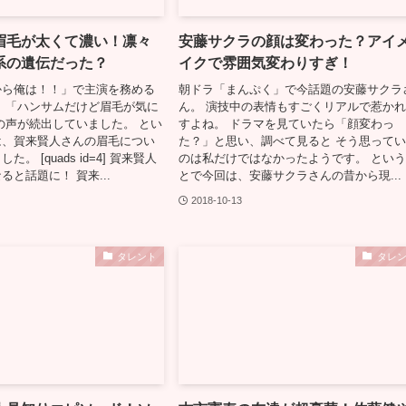
眉毛が太くて濃い！凛々
安藤サクラの顔は変わった？アイ
系の遺伝だった？
イクで雰囲気変わりすぎ！
から俺は！！」で主演を務める
朝ドラ「まんぷく」で今話題の安藤サクラ
 「ハンサムだけど眉毛が気に
ん。 演技中の表情もすごくリアルで惹か
の声が続出していました。 とい
すよね。 ドラマを見ていたら「顔変わっ
は、賀来賢人さんの眉毛につい
た？」と思い、調べて見ると そう思って
。 [quads id=4] 賀来賢人
のは私だけではなかったようです。 とい
と話題に！ 賀来...
とで今回は、安藤サクラさんの昔から現...
2018-10-13
タレント
タレ