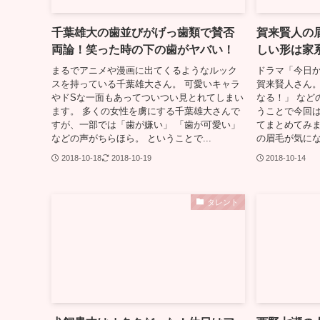
千葉雄大の歯並びがげっ歯類で賛否
賀来賢人の
両論！笑った時の下の歯がヤバい！
しい形は家
まるでアニメや漫画に出てくるようなルック
ドラマ「今日
スを持っている千葉雄大さん。 可愛いキャラ
賀来賢人さん。
やドSな一面もあってついつい見とれてしまい
なる！」 など
ます。 多くの女性を虜にする千葉雄大さんで
うことで今回
すが、一部では「歯が嫌い」 「歯が可愛い」
てまとめてみました
などの声がちらほら。 ということで...
の眉毛が気になる
2018-10-18
2018-10-19
2018-10-14
タレント