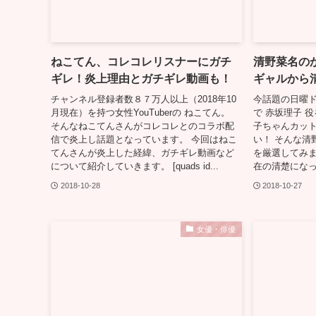
ねこてん、コレコレリスナーにガチ
清野菜名の
ギレ！炎上理由とガチギレ動画も！
ギャルから
チャンネル登録者数８７万人以上（2018年10
今話題の日曜
月現在）を持つ女性YouTuberの ねこてん。
で 赤坂理子 
そんなねこてんさんがコレコレとのコラボ配
子ちゃんカッ
信で炎上し話題となっています。 今回はねこ
い！ そんな清
てんさんが炎上した経緯、ガチギレ動画など
を厳選してみま
について紹介していきます。 [quads id...
在の清楚になっ
2018-10-28
2018-10-27
女優・俳優