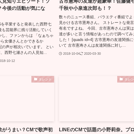
人見知りエピソード！ソ
古市憲寿の友達が超豪華！佐藤健
？今後の活動が気にな
千秋や小泉進次郎も！？
数々のニュース番組、バラエティ番組でよ
見かける古市憲寿さん。 ストレートな発
6を卒業すると発表した西野七
有名ですよね。 今回、古市憲寿さんは実
後も芸能界に残り活動していく
達が多いと言う情報があったので調べてみ
かし、ファンからは 「なぁちゃ
した！ [quads id=4] 古市憲寿の友達関係
から女優さんとかできるか
いて 古市憲寿さんは友達関係に対し...
配の声が相次いでいます。 とい
、西野七瀬さんの人見知...
2018-10-04
2020-03-30
018-10-12
タレント
タレ
歌がうまい？CMで歌声初
LINEのCMで話題の小野莉奈。プ