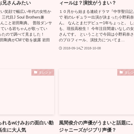
お兄さんみたい
ィールは？演技がうまい？
愛い笑顔で幅広い年代の女性か
１０月から始まる連続ドラマ『中学聖日記
目J Soul Brothers兼
で 初のレギュラー出演が決まった小野莉
ちゃんこと岩田剛典。 普段ダンサ
ん。 なんとまだデビュー1年ちょっと。 し
している岩ちゃんが歌ってい
も、現役高校生！ 今年注目間違いなしの
ったので調べて見ました！
さんです。 ということで今回は小野莉奈
=4] 岩田剛典がCMで歌を披露 岩田
のプロフィール、演技力についてま...
2018-09-14
2018-10-08
タレント
タレ
られるwけみおの面白い動
風間俊介の声優がうまいと話題に
高生に大人気
ジャニーズがジブリ声優？