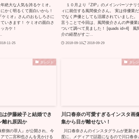
長年絶大な人気を誇るケミオ。
１０月より『ZIP』のメインパーソナリ
とにかく明るくて面白いから！
ィに就任する風間俊介さん。 実は俳優業
『ケミオ』さんのおもしろさに
でなく声優としても活躍されていました。
ていきます！ ケミオの面白さ
言うことで今回は、風間俊介さんの声優業
されたキッカケ！
ついて調べて見ました！ [quads id=4] 
.
介の経歴がすご...
018-11-25
2018-09-10
2018-09-29
タレント
タレ
也は伊藤綾子と結婚でき
川口春奈の可愛すぎるインスタ画
ン離れ原因か
集から目が離せない！
検察側の罪人』が公開され、今
川口春奈さんのインスタグラムが更新さ
ィアで二宮和也さんを見かける
度に、メディアで話題になるので川口春奈