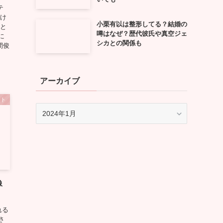
テ
だけ
小栗有以は整形してる？結婚の
 と
噂はなぜ？歴代彼氏や真空ジェ
に
シカとの関係も
風間俊
アーカイブ
ント
ア
ー
カ
イ
ブ
像
れる
さ