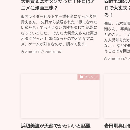
犬飼貴丈はオタクだった！休日はア
西野七瀬の
ニメに漫画三昧？
ロで大丈夫
る！
仮面ライダービルドで一躍有名になった犬飼
貴丈さん。 先日から放送された「獣になれな
先日、乃木坂4
い私たち」でもさえない男性を演じて 話題に
瀬さん。 卒業
なっていました。 そんな犬飼貴丈さんは実は
とのこと。 し
オタクだった！ 気になったのでどんなアニ
ん人見知りだ
メ、ゲームが好きなのか、調べて見ま...
な…」 など心
うことで今回は
2018-10-12
2019-01-07
2018-10-11
2
タレント
浜辺美波が天然でかわいいと話題
岩田剛典は