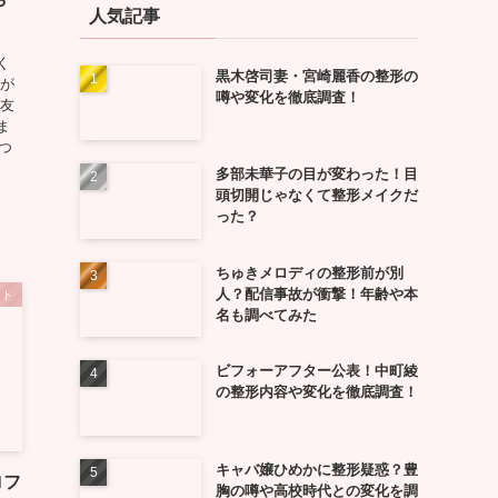
や
人気記事
く
黒木啓司妻・宮崎麗香の整形の
言が
噂や変化を徹底調査！
は友
ま
につ
多部未華子の目が変わった！目
頭切開じゃなくて整形メイクだ
った？
ちゅきメロディの整形前が別
人？配信事故が衝撃！年齢や本
ント
名も調べてみた
ビフォーアフター公表！中町綾
の整形内容や変化を徹底調査！
キャバ嬢ひめかに整形疑惑？豊
ロフ
胸の噂や高校時代との変化を調