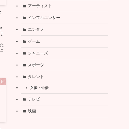
アーティスト
メ
インフルエンサー
さ
エンタメ
れま
ゲーム
いた
うこ
ジャニーズ
スポーツ
タレント
ント
女優・俳優
テレビ
映画