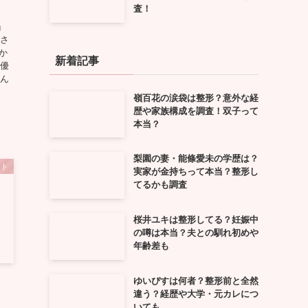
査！
』
奈さ
か
新着記事
女優
さん
嶺百花の涙袋は整形？意外な経
歴や家族構成を調査！双子って
本当？
梨園の妻・能條愛未の学歴は？
ント
実家が金持ちって本当？整形し
てるかも調査
桜井ユキは整形してる？妊娠中
の噂は本当？夫との馴れ初めや
年齢差も
ゆいぴすは何者？整形前と全然
。
違う？経歴や大学・元カレにつ
いても