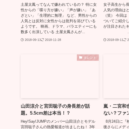
土屋太鳳ってなんで嫌われているの？ 特に女
女子高生から
性からの「喋り方が嫌い」「声が嫌い」「あ
人気の理由は
ざとい」「生理的に無理」 など、男性からの
（笑） 今回は
人気とは反対に女性からは批判を浴びている
ついてご紹介し
ようです。 映画、ドラマ、バラエティーにも
が注目
数多く出演している 土屋太鳳さんが...
..
2018-09-13
2018-11-28
2018-09-11
2
タレント
山田涼介と宮田聡子の身長差が話
嵐・二宮和
題。5.5cm差は本当！？
ない？ファ
Hey!Say!JUMPのメンバー山田涼介とモデル
8月24日に『
宮田聡子さんの熱愛報道が出ましたね！ 3年
後さらにメデ