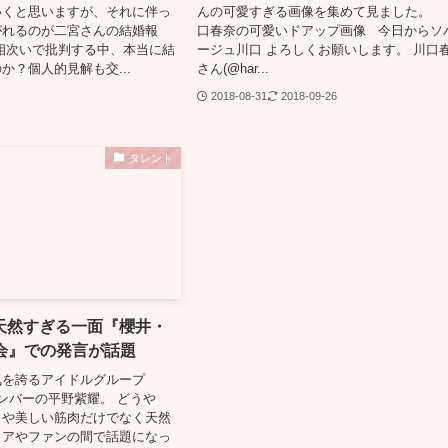
いくと思いますが、それに伴っ
んの可愛すぎる画像を集めて見ました。
がれるのが二宮さんの結婚報
口春奈の可愛いドアップ画像 今日からソ
相次いで批判する中、本当に結
ージュ川口 よろしくお願いします。 川口
か？個人的見解も交...
さん(@har...
2018-08-31
2018-09-26
タレント
天然すぎる一面『櫻井・
夜会』での発言が話題
気を誇るアイドルグループ
ceメンバーの平野紫耀。 どうや
クや美しい筋肉だけでなく天然
ィアやファンの間で話題になっ