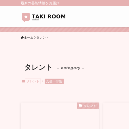
最新の芸能情報をお届け！
ホーム
タレント
タレント
– category –
タレント
女優・俳優
タレント