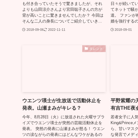
も付き合っていたそうで驚きましたが、それ
日々が続いて
よりも山田涼介さんより宮田聡子さんの方が
てネットで騒
背が高いことに驚きませんでしたか？ 今回は
道。 ファンが
そんな二人の身長についてご紹介していき...
婚を強行するの
2018-09-06
2022-11-11
2018-09-01
タレント
ウエンツ瑛士が生放送で活動休止を
平野紫耀の
発表。山瀬まみがキレる？
有吉THE
今年、8月28日（火）に放送された火曜サプラ
若者女子に人
イズでウエンツ瑛士が突然の芸能活動休止を
King&Prin
発表。 突然の発表に山瀬まみが怒る！ ウエン
ら、甘いマス
ツの涙ながらの発表にはどんなワケがあるの
な発言でメデ