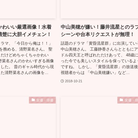
かわいい厳選画像！水着
中山美穂が嫌い！藤井流星とのラ
清楚に大胆イメチェン！
シーンや台本リクエストが無理！
ドラマ、「今日から俺は！！」
話題のドラマ「黄昏流星群」に出演してい
役を務める、清野菜名さん。 聖
中山美穂さん。 工藤静香さんらとともに
トだけどめちゃくちゃかわい
ドル四天王と呼ばれただけあって、 48歳
野菜名さんのかわいすぎる画像
った今でも美しいスタイルを保っているよ
した。 昔のギャル時代から現
ですね。 しかし、「黄昏流星群」の放送
た清野菜名さんの画像を...
視聴者からは 「中山美穂嫌い」など...
2018-10-21
女優・俳優
女優・