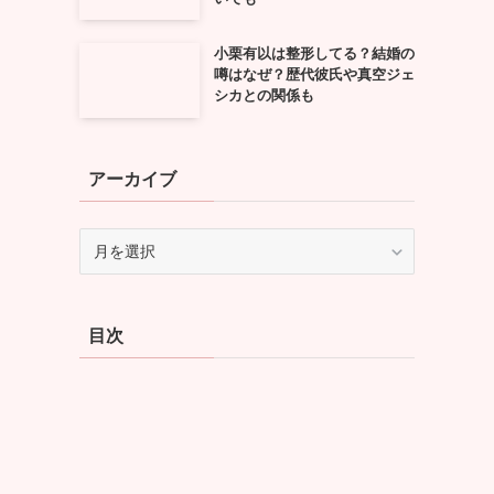
小栗有以は整形してる？結婚の
噂はなぜ？歴代彼氏や真空ジェ
シカとの関係も
アーカイブ
ア
ー
カ
イ
目次
ブ