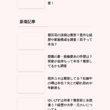
査！
新着記事
嶺百花の涙袋は整形？意外な経
歴や家族構成を調査！双子って
本当？
梨園の妻・能條愛未の学歴は？
実家が金持ちって本当？整形し
てるかも調査
桜井ユキは整形してる？妊娠中
の噂は本当？夫との馴れ初めや
年齢差も
ゆいぴすは何者？整形前と全然
違う？経歴や大学・元カレにつ
いても