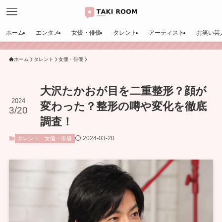
ホーム
エンタメ
女優・俳優
タレント
アーティスト
お笑い芸
ホーム
タレント
女優・俳優
大沢たかおが目を二重整形？顔が
2024
変わった？整形の噂や変化を徹底
3/20
調査！
2024-03-20
タレント
女優・俳優