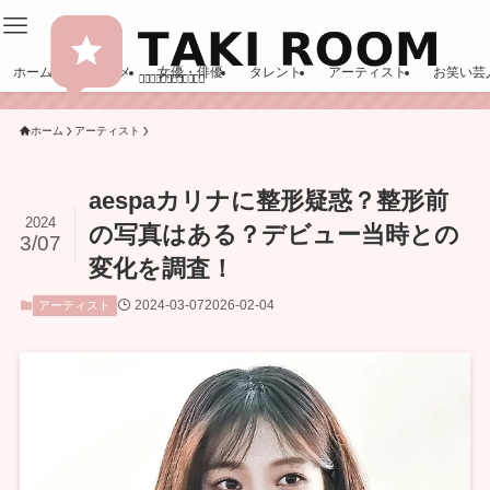
ホーム
エンタメ
女優・俳優
タレント
アーティスト
お笑い芸
ホーム
アーティスト
aespaカリナに整形疑惑？整形前
2024
の写真はある？デビュー当時との
3/07
変化を調査！
2024-03-07
2026-02-04
アーティスト