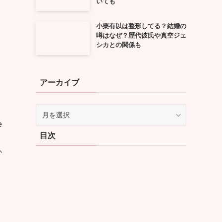
いても
小栗有以は整形してる？結婚の
噂はなぜ？歴代彼氏や真空ジェ
シカとの関係も
アーカイブ
ア
ー
e
カ
目次
イ
か
ブ
ツ