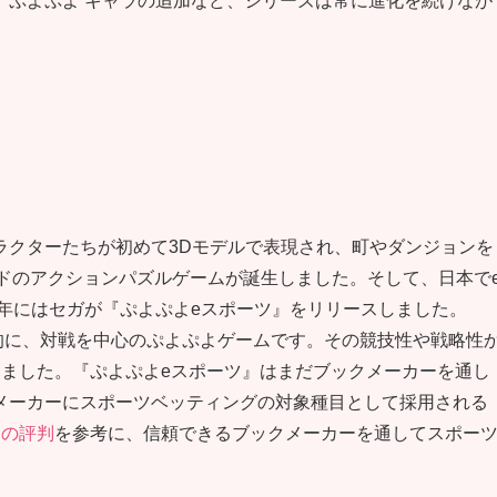
、ぷよぷよ キャラの追加など、シリーズは常に進化を続けなが
ラクターたちが初めて3Dモデルで表現され、町やダンジョンを
ドのアクションパズルゲームが誕生しました。そして、日本で
8年にはセガが『ぷよぷよeスポーツ』をリリースしました。
的に、対戦を中心のぷよぷよゲームです。その競技性や戦略性
りました。『ぷよぷよeスポーツ』はまだブックメーカーを通し
メーカーにスポーツベッティングの対象種目として採用される
ノの評判
を参考に、信頼できるブックメーカーを通してスポー