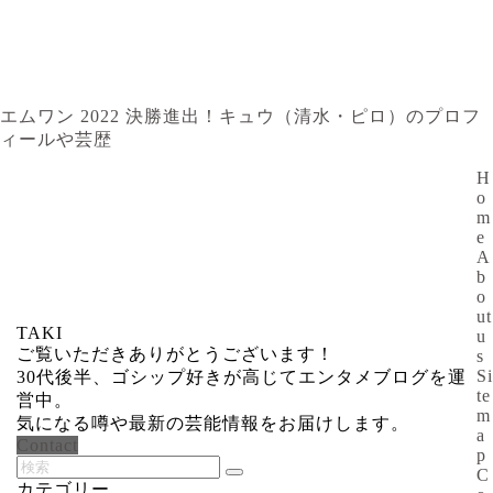
エムワン 2022 決勝進出！キュウ（清水・ピロ）のプロフ
ィールや芸歴
H
o
m
e
A
b
o
ut
TAKI
u
ご覧いただきありがとうございます！
s
Si
30代後半、ゴシップ好きが高じてエンタメブログを運
te
営中。
m
気になる噂や最新の芸能情報をお届けします。
a
Contact
p
C
カテゴリー