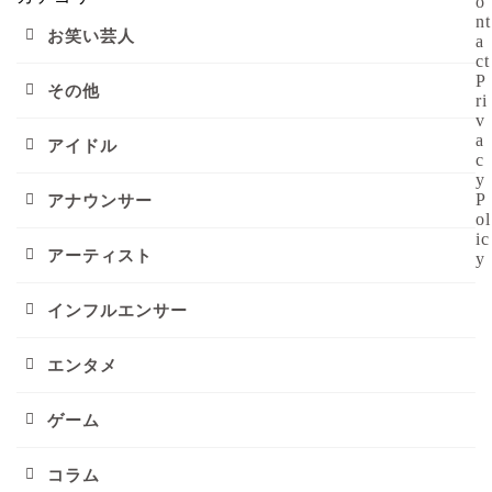
o
nt
お笑い芸人
a
ct
P
その他
ri
v
a
アイドル
c
y
P
アナウンサー
ol
ic
アーティスト
y
インフルエンサー
エンタメ
ゲーム
コラム